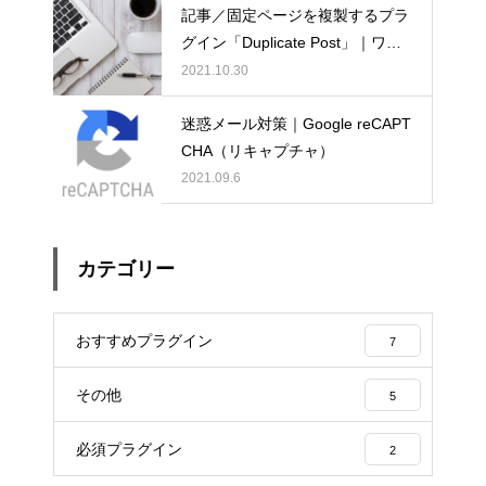
記事／固定ページを複製するプラ
グイン「Duplicate Post」｜ワー
ドプレス
2021.10.30
迷惑メール対策｜Google reCAPT
CHA（リキャプチャ）
2021.09.6
カテゴリー
おすすめプラグイン
7
その他
5
必須プラグイン
2